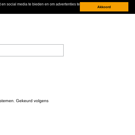
 en social media te bieden en om advertenties te
Akkoord
systemen. Gekeurd volgens