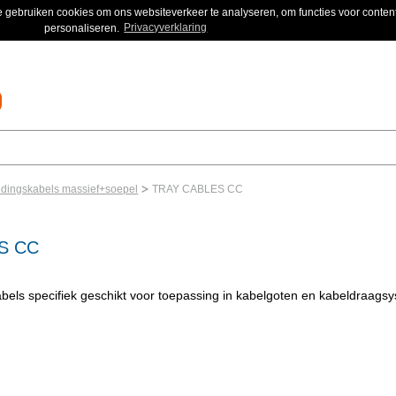
 gebruiken cookies om ons websiteverkeer te analyseren, om functies voor content
personaliseren.
Privacyverklaring
dingskabels massief+soepel
TRAY CABLES CC
S CC
bels specifiek geschikt voor toepassing in kabelgoten en kabeldraag