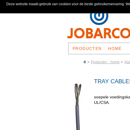
Deze website maakt gebruik van cookies voor de beste gebruikerservaring. We
PRODUCTEN :: HOME
Producten :: home
Voe
TRAY CABLE
soepele voedingska
UL/CSA.